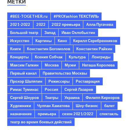
МЕТКИ
#BEE-TOGETHER.ru
#PROfashion ТЕКСТИЛЬ
2021-2022
2022
2022 премьера
Алла Пугачева
Большой театр
Запад
Иван Охлобыстин
Искусство
Картины
Кино
Кирилл Серебренников
Книги
Константин Богомолов
Константин Райкин
Концерты
Ксения Собчак
Культура
Лонгриды
Максим Галкин
Москва
Музеи
Наташа Королева
Первый канал
Правительство Москвы
Прохор Шаляпин
Режиссеры
Реставрация
Римас Туминас
Россия
Сергей Лазарев
Сергей Шнуров
Театры
Украина
Филипп Киркоров
Художники
Чулпан Хаматова
Шоу-бизнес
балет
назначение
премьера
сезон 2021/2022
спектакль
театр во время боевых действий