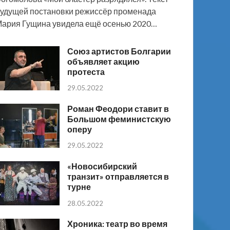
удущей постановки режиссёр променада
ария Гущина увидела ещё осенью 2020…
Союз артистов Болгарии
объявляет акцию
протеста
29.05.2022
Роман Феодори ставит в
Большом феминистскую
оперу
29.05.2022
«Новосибирский
транзит» отправляется в
турне
28.05.2022
Хроника: театр во время