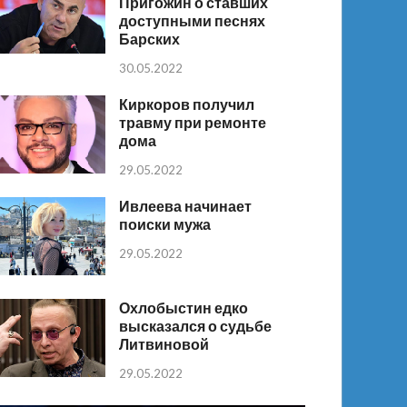
Пригожин о ставших
доступными песнях
Барских
30.05.2022
Киркоров получил
травму при ремонте
дома
29.05.2022
Ивлеева начинает
поиски мужа
29.05.2022
Охлобыстин едко
высказался о судьбе
Литвиновой
29.05.2022