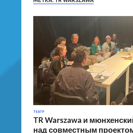
МЕТКА:
TR WARSZAWA
ТЕАТР
TR Warszawa и мюнхенск
над совместным проекто