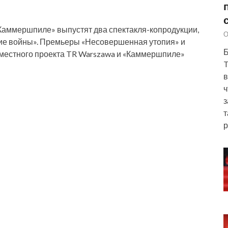
Каммершпиле» выпустят два спектакля-копродукции,
О
кие войны». Премьеры «Несовершенная утопия» и
Б
вместного проекта TR Warszawa и «Каммершпиле»
T
в
ч
з
т
р