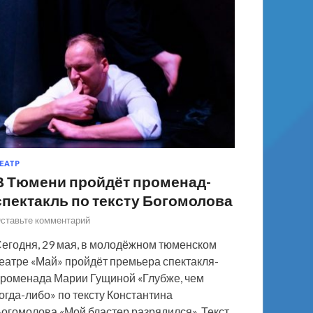
ЕАТР
В Тюмени пройдёт променад-
спектакль по тексту Богомолова
ставьте комментарий
егодня, 29 мая, в молодёжном тюменском
еатре «Май» пройдёт премьера спектакля-
роменада Марии Гущиной «Глубже, чем
огда-либо» по тексту Константина
огомолова «Мой бластер разрядился». Текст