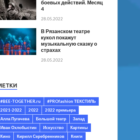
боевых действий. Месяц
4
28.05.2022
В Рязанском театре
кукол покажут
музыкальную сказку о
страхах
28.05.2022
МЕТКИ
#BEE-TOGETHER.ru
#PROfashion ТЕКСТИЛЬ
2021-2022
2022
2022 премьера
Алла Пугачева
Большой театр
Запад
Иван Охлобыстин
Искусство
Картины
Кино
Кирилл Серебренников
Книги