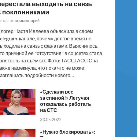
перестала выходить на связь
с поклонниками
ставьте комментарий
логер Настя Ивлеева объяснила в своем
elegram-канале, почему долгое время не
ыходила на связь с фанатами. Выяснилось,
то причиной ее "отсутствия" в соцсетях стала
анятость на съемках. Фото: ТАССТАСС Она
акже намекнула, что пока что не может
азглашать подробности нового…
«Сделали все
за спиной!» Летучая
отказалась работать
на СТС
30.05.2022
«Нужно блокировать»: