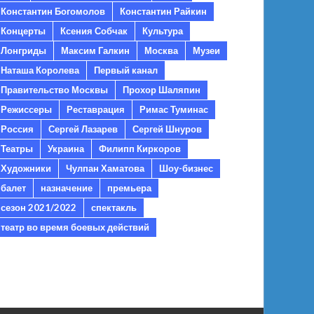
Константин Богомолов
Константин Райкин
Концерты
Ксения Собчак
Культура
Лонгриды
Максим Галкин
Москва
Музеи
Наташа Королева
Первый канал
Правительство Москвы
Прохор Шаляпин
Режиссеры
Реставрация
Римас Туминас
Россия
Сергей Лазарев
Сергей Шнуров
Театры
Украина
Филипп Киркоров
Художники
Чулпан Хаматова
Шоу-бизнес
балет
назначение
премьера
сезон 2021/2022
спектакль
театр во время боевых действий