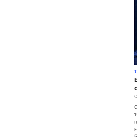
Т
О
С
т
п
к
Б