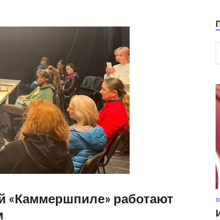
ий «Каммершпиле» работают
З
м