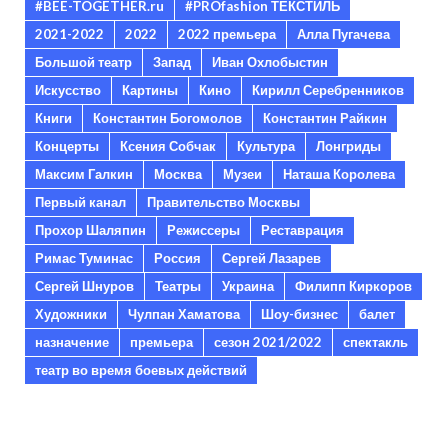
#BEE-TOGETHER.ru
#PROfashion ТЕКСТИЛЬ
2021-2022
2022
2022 премьера
Алла Пугачева
Большой театр
Запад
Иван Охлобыстин
Искусство
Картины
Кино
Кирилл Серебренников
Книги
Константин Богомолов
Константин Райкин
Концерты
Ксения Собчак
Культура
Лонгриды
Максим Галкин
Москва
Музеи
Наташа Королева
Первый канал
Правительство Москвы
Прохор Шаляпин
Режиссеры
Реставрация
Римас Туминас
Россия
Сергей Лазарев
Сергей Шнуров
Театры
Украина
Филипп Киркоров
Художники
Чулпан Хаматова
Шоу-бизнес
балет
назначение
премьера
сезон 2021/2022
спектакль
театр во время боевых действий