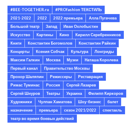
#BEE-TOGETHER.ru
#PROfashion ТЕКСТИЛЬ
2021-2022
2022
2022 премьера
Алла Пугачева
Большой театр
Запад
Иван Охлобыстин
Искусство
Картины
Кино
Кирилл Серебренников
Книги
Константин Богомолов
Константин Райкин
Концерты
Ксения Собчак
Культура
Лонгриды
Максим Галкин
Москва
Музеи
Наташа Королева
Первый канал
Правительство Москвы
Прохор Шаляпин
Режиссеры
Реставрация
Римас Туминас
Россия
Сергей Лазарев
Сергей Шнуров
Театры
Украина
Филипп Киркоров
Художники
Чулпан Хаматова
Шоу-бизнес
балет
назначение
премьера
сезон 2021/2022
спектакль
театр во время боевых действий