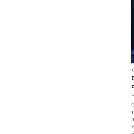
Т
О
С
т
п
к
Б