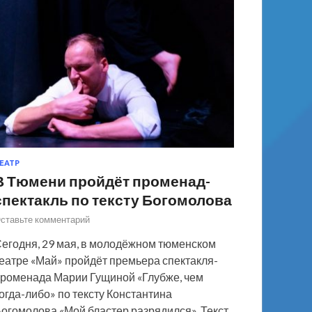
ЕАТР
В Тюмени пройдёт променад-
спектакль по тексту Богомолова
ставьте комментарий
егодня, 29 мая, в молодёжном тюменском
еатре «Май» пройдёт премьера спектакля-
роменада Марии Гущиной «Глубже, чем
огда-либо» по тексту Константина
огомолова «Мой бластер разрядился». Текст