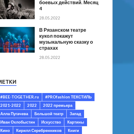
боевых действий. Месяц
4
28.05.2022
В Рязанском театре
кукол покажут
музыкальную сказку о
страхах
28.05.2022
МЕТКИ
#BEE-TOGETHER.ru
#PROfashion ТЕКСТИЛЬ
2021-2022
2022
2022 премьера
Алла Пугачева
Большой театр
Запад
Иван Охлобыстин
Искусство
Картины
Кино
Кирилл Серебренников
Книги