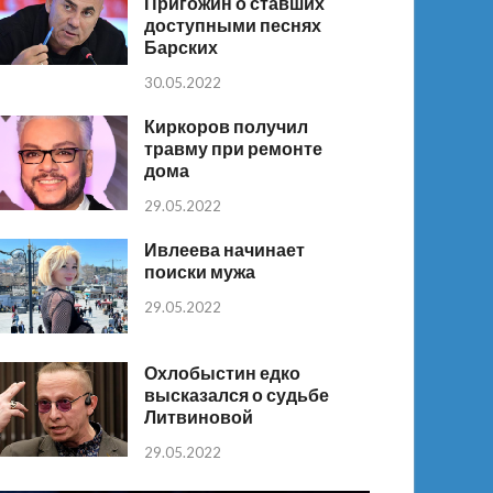
Пригожин о ставших
доступными песнях
Барских
30.05.2022
Киркоров получил
травму при ремонте
дома
29.05.2022
Ивлеева начинает
поиски мужа
29.05.2022
Охлобыстин едко
высказался о судьбе
Литвиновой
29.05.2022