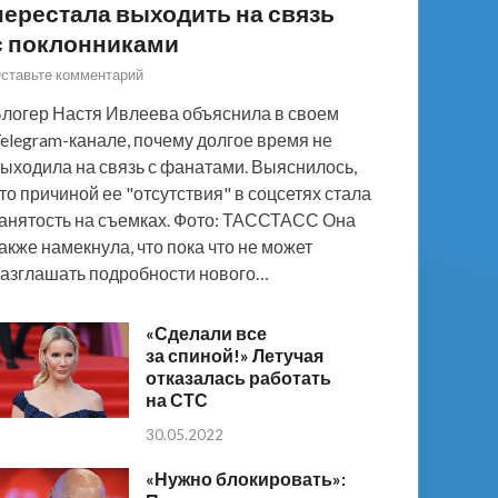
перестала выходить на связь
с поклонниками
ставьте комментарий
логер Настя Ивлеева объяснила в своем
elegram-канале, почему долгое время не
ыходила на связь с фанатами. Выяснилось,
то причиной ее "отсутствия" в соцсетях стала
анятость на съемках. Фото: ТАССТАСС Она
акже намекнула, что пока что не может
азглашать подробности нового…
«Сделали все
за спиной!» Летучая
отказалась работать
на СТС
30.05.2022
«Нужно блокировать»: