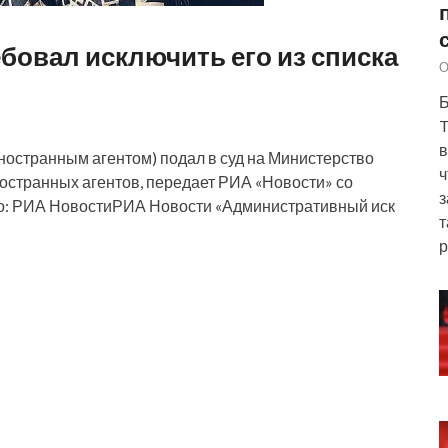
бовал исключить его из списка
О
Б
T
в
остранным агентом) подал в суд на Министерство
ч
ностранных агентов, передает РИА «Новости» со
з
то: РИА НовостиРИА Новости «Административный иск
т
р