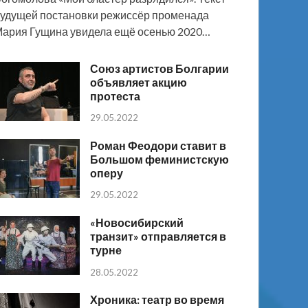
удущей постановки режиссёр променада
ария Гущина увидела ещё осенью 2020…
Союз артистов Болгарии
объявляет акцию
протеста
29.05.2022
Роман Феодори ставит в
Большом феминистскую
оперу
29.05.2022
«Новосибирский
транзит» отправляется в
турне
28.05.2022
Хроника: театр во время