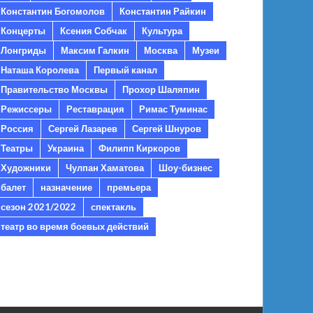
Константин Богомолов
Константин Райкин
Концерты
Ксения Собчак
Культура
Лонгриды
Максим Галкин
Москва
Музеи
Наташа Королева
Первый канал
Правительство Москвы
Прохор Шаляпин
Режиссеры
Реставрация
Римас Туминас
Россия
Сергей Лазарев
Сергей Шнуров
Театры
Украина
Филипп Киркоров
Художники
Чулпан Хаматова
Шоу-бизнес
балет
назначение
премьера
сезон 2021/2022
спектакль
театр во время боевых действий