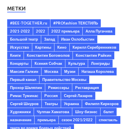
МЕТКИ
#BEE-TOGETHER.ru
#PROfashion ТЕКСТИЛЬ
2021-2022
2022
2022 премьера
Алла Пугачева
Большой театр
Запад
Иван Охлобыстин
Искусство
Картины
Кино
Кирилл Серебренников
Книги
Константин Богомолов
Константин Райкин
Концерты
Ксения Собчак
Культура
Лонгриды
Максим Галкин
Москва
Музеи
Наташа Королева
Первый канал
Правительство Москвы
Прохор Шаляпин
Режиссеры
Реставрация
Римас Туминас
Россия
Сергей Лазарев
Сергей Шнуров
Театры
Украина
Филипп Киркоров
Художники
Чулпан Хаматова
Шоу-бизнес
балет
назначение
премьера
сезон 2021/2022
спектакль
театр во время боевых действий