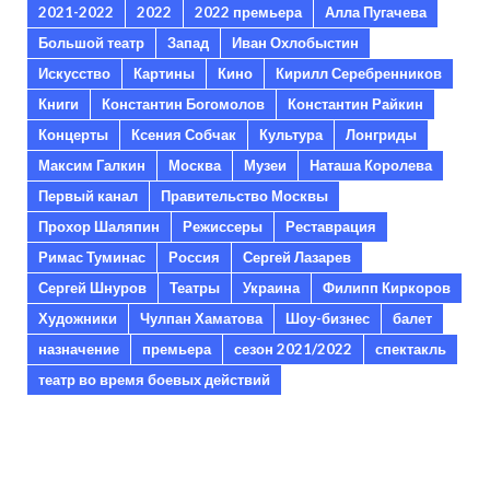
2021-2022
2022
2022 премьера
Алла Пугачева
Большой театр
Запад
Иван Охлобыстин
Искусство
Картины
Кино
Кирилл Серебренников
Книги
Константин Богомолов
Константин Райкин
Концерты
Ксения Собчак
Культура
Лонгриды
Максим Галкин
Москва
Музеи
Наташа Королева
Первый канал
Правительство Москвы
Прохор Шаляпин
Режиссеры
Реставрация
Римас Туминас
Россия
Сергей Лазарев
Сергей Шнуров
Театры
Украина
Филипп Киркоров
Художники
Чулпан Хаматова
Шоу-бизнес
балет
назначение
премьера
сезон 2021/2022
спектакль
театр во время боевых действий