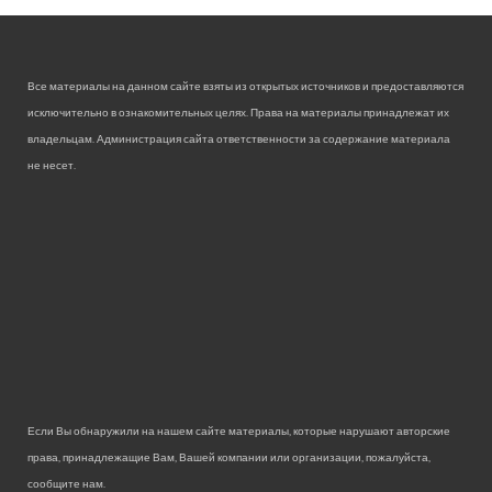
Все материалы на данном сайте взяты из открытых источников и предоставляются
исключительно в ознакомительных целях. Права на материалы принадлежат их
владельцам. Администрация сайта ответственности за содержание материала
не несет.
Если Вы обнаружили на нашем сайте материалы, которые нарушают авторские
права, принадлежащие Вам, Вашей компании или организации, пожалуйста,
сообщите нам.