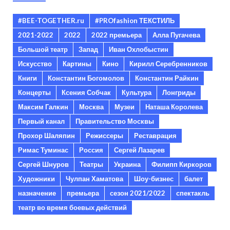
#BEE-TOGETHER.ru
#PROfashion ТЕКСТИЛЬ
2021-2022
2022
2022 премьера
Алла Пугачева
Большой театр
Запад
Иван Охлобыстин
Искусство
Картины
Кино
Кирилл Серебренников
Книги
Константин Богомолов
Константин Райкин
Концерты
Ксения Собчак
Культура
Лонгриды
Максим Галкин
Москва
Музеи
Наташа Королева
Первый канал
Правительство Москвы
Прохор Шаляпин
Режиссеры
Реставрация
Римас Туминас
Россия
Сергей Лазарев
Сергей Шнуров
Театры
Украина
Филипп Киркоров
Художники
Чулпан Хаматова
Шоу-бизнес
балет
назначение
премьера
сезон 2021/2022
спектакль
театр во время боевых действий