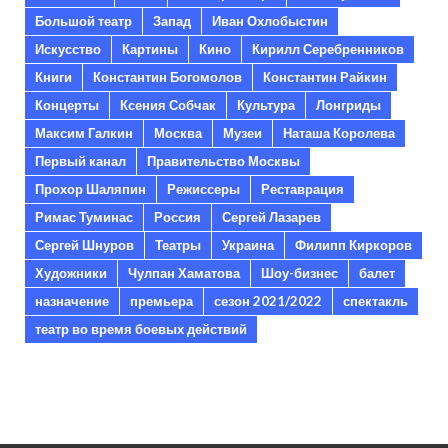
Большой театр
Запад
Иван Охлобыстин
Искусство
Картины
Кино
Кирилл Серебренников
Книги
Константин Богомолов
Константин Райкин
Концерты
Ксения Собчак
Культура
Лонгриды
Максим Галкин
Москва
Музеи
Наташа Королева
Первый канал
Правительство Москвы
Прохор Шаляпин
Режиссеры
Реставрация
Римас Туминас
Россия
Сергей Лазарев
Сергей Шнуров
Театры
Украина
Филипп Киркоров
Художники
Чулпан Хаматова
Шоу-бизнес
балет
назначение
премьера
сезон 2021/2022
спектакль
театр во время боевых действий