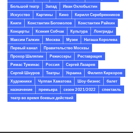
Большой театр
Запад
Иван Охлобыстин
Искусство
Картины
Кино
Кирилл Серебренников
Книги
Константин Богомолов
Константин Райкин
Концерты
Ксения Собчак
Культура
Лонгриды
Максим Галкин
Москва
Музеи
Наташа Королева
Первый канал
Правительство Москвы
Прохор Шаляпин
Режиссеры
Реставрация
Римас Туминас
Россия
Сергей Лазарев
Сергей Шнуров
Театры
Украина
Филипп Киркоров
Художники
Чулпан Хаматова
Шоу-бизнес
балет
назначение
премьера
сезон 2021/2022
спектакль
театр во время боевых действий