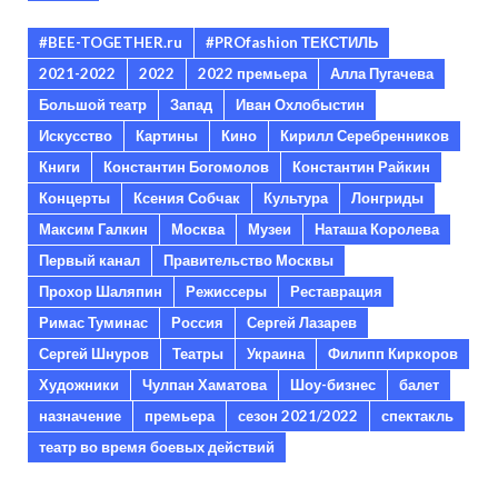
#BEE-TOGETHER.ru
#PROfashion ТЕКСТИЛЬ
2021-2022
2022
2022 премьера
Алла Пугачева
Большой театр
Запад
Иван Охлобыстин
Искусство
Картины
Кино
Кирилл Серебренников
Книги
Константин Богомолов
Константин Райкин
Концерты
Ксения Собчак
Культура
Лонгриды
Максим Галкин
Москва
Музеи
Наташа Королева
Первый канал
Правительство Москвы
Прохор Шаляпин
Режиссеры
Реставрация
Римас Туминас
Россия
Сергей Лазарев
Сергей Шнуров
Театры
Украина
Филипп Киркоров
Художники
Чулпан Хаматова
Шоу-бизнес
балет
назначение
премьера
сезон 2021/2022
спектакль
театр во время боевых действий