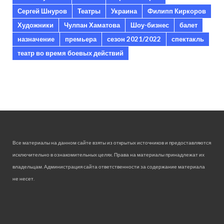
Сергей Шнуров
Театры
Украина
Филипп Киркоров
Художники
Чулпан Хаматова
Шоу-бизнес
балет
назначение
премьера
сезон 2021/2022
спектакль
театр во время боевых действий
Все материалы на данном сайте взяты из открытых источников и предоставляются
исключительно в ознакомительных целях. Права на материалы принадлежат их
владельцам. Администрация сайта ответственности за содержание материала
не несет.