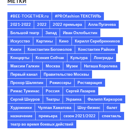
МЕТКИ
#BEE-TOGETHER.ru
#PROfashion ТЕКСТИЛЬ
2021-2022
2022
2022 премьера
Алла Пугачева
Большой театр
Запад
Иван Охлобыстин
Искусство
Картины
Кино
Кирилл Серебренников
Книги
Константин Богомолов
Константин Райкин
Концерты
Ксения Собчак
Культура
Лонгриды
Максим Галкин
Москва
Музеи
Наташа Королева
Первый канал
Правительство Москвы
Прохор Шаляпин
Режиссеры
Реставрация
Римас Туминас
Россия
Сергей Лазарев
Сергей Шнуров
Театры
Украина
Филипп Киркоров
Художники
Чулпан Хаматова
Шоу-бизнес
балет
назначение
премьера
сезон 2021/2022
спектакль
театр во время боевых действий