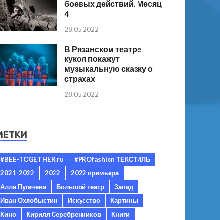
боевых действий. Месяц
4
28.05.2022
В Рязанском театре
кукол покажут
музыкальную сказку о
страхах
28.05.2022
МЕТКИ
#BEE-TOGETHER.ru
#PROfashion ТЕКСТИЛЬ
2021-2022
2022
2022 премьера
Алла Пугачева
Большой театр
Запад
Иван Охлобыстин
Искусство
Картины
Кино
Кирилл Серебренников
Книги