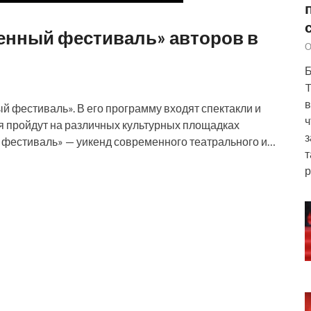
енный фестиваль» авторов в
О
Б
T
в
й фестиваль». В его программу входят спектакли и
ч
я пройдут на различных культурных площадках
з
 фестиваль» — уикенд современного театрального и…
т
р