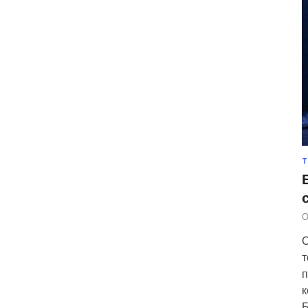
Т
О
С
т
п
к
Б