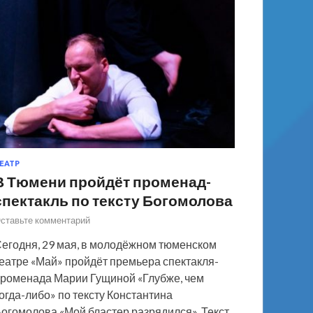
ЕАТР
В Тюмени пройдёт променад-
спектакль по тексту Богомолова
ставьте комментарий
егодня, 29 мая, в молодёжном тюменском
еатре «Май» пройдёт премьера спектакля-
роменада Марии Гущиной «Глубже, чем
огда-либо» по тексту Константина
огомолова «Мой бластер разрядился». Текст