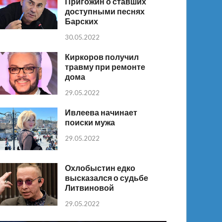
Пригожин о ставших
доступными песнях
Барских
30.05.2022
Киркоров получил
травму при ремонте
дома
29.05.2022
Ивлеева начинает
поиски мужа
29.05.2022
Охлобыстин едко
высказался о судьбе
Литвиновой
29.05.2022