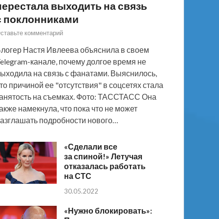
перестала выходить на связь
с поклонниками
ставьте комментарий
логер Настя Ивлеева объяснила в своем
elegram-канале, почему долгое время не
ыходила на связь с фанатами. Выяснилось,
то причиной ее "отсутствия" в соцсетях стала
анятость на съемках. Фото: ТАССТАСС Она
акже намекнула, что пока что не может
азглашать подробности нового…
«Сделали все
за спиной!» Летучая
отказалась работать
на СТС
30.05.2022
«Нужно блокировать»: