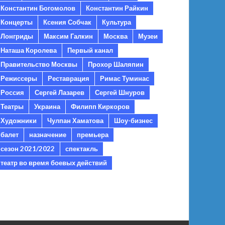
Константин Богомолов
Константин Райкин
Концерты
Ксения Собчак
Культура
Лонгриды
Максим Галкин
Москва
Музеи
Наташа Королева
Первый канал
Правительство Москвы
Прохор Шаляпин
Режиссеры
Реставрация
Римас Туминас
Россия
Сергей Лазарев
Сергей Шнуров
Театры
Украина
Филипп Киркоров
Художники
Чулпан Хаматова
Шоу-бизнес
балет
назначение
премьера
сезон 2021/2022
спектакль
театр во время боевых действий