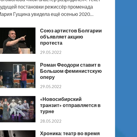
удущей постановки режиссёр променада
ария Гущина увидела ещё осенью 2020…
Союз артистов Болгарии
объявляет акцию
протеста
29.05.2022
Роман Феодори ставит в
Большом феминистскую
оперу
29.05.2022
«Новосибирский
транзит» отправляется в
турне
28.05.2022
Хроника: театр во время