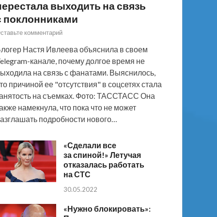
перестала выходить на связь
с поклонниками
ставьте комментарий
логер Настя Ивлеева объяснила в своем
elegram-канале, почему долгое время не
ыходила на связь с фанатами. Выяснилось,
то причиной ее "отсутствия" в соцсетях стала
анятость на съемках. Фото: ТАССТАСС Она
акже намекнула, что пока что не может
азглашать подробности нового…
«Сделали все
за спиной!» Летучая
отказалась работать
на СТС
30.05.2022
«Нужно блокировать»: