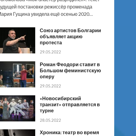
удущей постановки режиссёр променада
ария Гущина увидела ещё осенью 2020…
Союз артистов Болгарии
объявляет акцию
протеста
29.05.2022
Роман Феодори ставит в
Большом феминистскую
оперу
29.05.2022
«Новосибирский
транзит» отправляется в
турне
28.05.2022
Хроника: театр во время