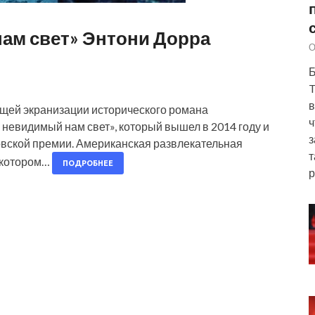
ам свет» Энтони Дорра
О
Б
T
в
ущей экранизации исторического романа
ч
невидимый нам свет», который вышел в 2014 году и
з
овской премии. Американская развлекательная
т
в котором…
ПОДРОБНЕЕ
р