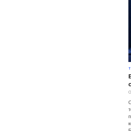
Т
О
С
т
п
к
Б