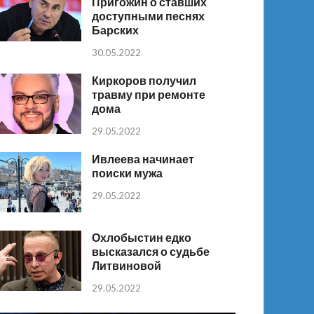
Пригожин о ставших
доступными песнях
Барских
30.05.2022
Киркоров получил
травму при ремонте
дома
29.05.2022
Ивлеева начинает
поиски мужа
29.05.2022
Охлобыстин едко
высказался о судьбе
Литвиновой
29.05.2022