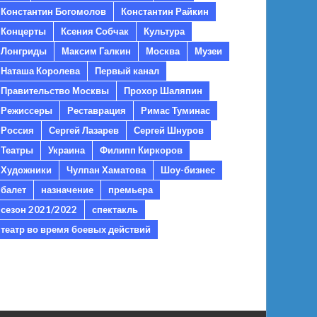
Константин Богомолов
Константин Райкин
Концерты
Ксения Собчак
Культура
Лонгриды
Максим Галкин
Москва
Музеи
Наташа Королева
Первый канал
Правительство Москвы
Прохор Шаляпин
Режиссеры
Реставрация
Римас Туминас
Россия
Сергей Лазарев
Сергей Шнуров
Театры
Украина
Филипп Киркоров
Художники
Чулпан Хаматова
Шоу-бизнес
балет
назначение
премьера
сезон 2021/2022
спектакль
театр во время боевых действий