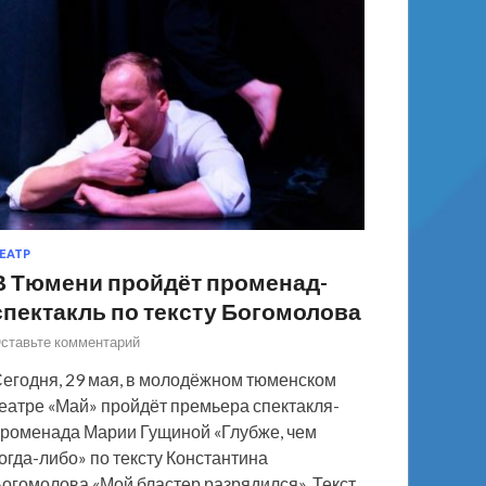
ЕАТР
В Тюмени пройдёт променад-
спектакль по тексту Богомолова
ставьте комментарий
егодня, 29 мая, в молодёжном тюменском
еатре «Май» пройдёт премьера спектакля-
роменада Марии Гущиной «Глубже, чем
огда-либо» по тексту Константина
огомолова «Мой бластер разрядился». Текст