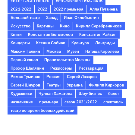
#BEE-TOGETHER.ru
#PROfashion ТЕКСТИЛЬ
2021-2022
2022
2022 премьера
Алла Пугачева
Большой театр
Запад
Иван Охлобыстин
Искусство
Картины
Кино
Кирилл Серебренников
Книги
Константин Богомолов
Константин Райкин
Концерты
Ксения Собчак
Культура
Лонгриды
Максим Галкин
Москва
Музеи
Наташа Королева
Первый канал
Правительство Москвы
Прохор Шаляпин
Режиссеры
Реставрация
Римас Туминас
Россия
Сергей Лазарев
Сергей Шнуров
Театры
Украина
Филипп Киркоров
Художники
Чулпан Хаматова
Шоу-бизнес
балет
назначение
премьера
сезон 2021/2022
спектакль
театр во время боевых действий