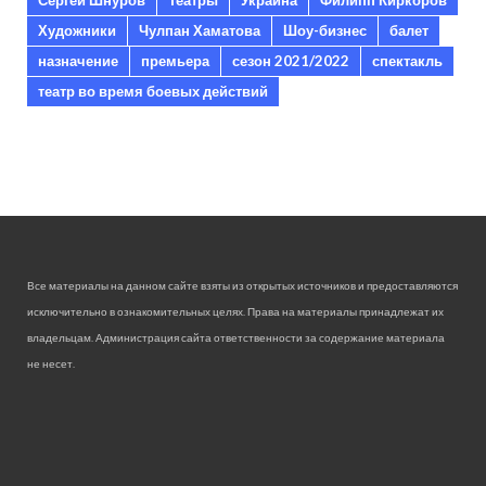
Сергей Шнуров
Театры
Украина
Филипп Киркоров
Художники
Чулпан Хаматова
Шоу-бизнес
балет
назначение
премьера
сезон 2021/2022
спектакль
театр во время боевых действий
Все материалы на данном сайте взяты из открытых источников и предоставляются
исключительно в ознакомительных целях. Права на материалы принадлежат их
владельцам. Администрация сайта ответственности за содержание материала
не несет.