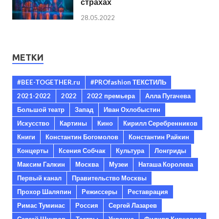
страхах
28.05.2022
МЕТКИ
#BEE-TOGETHER.ru
#PROfashion ТЕКСТИЛЬ
2021-2022
2022
2022 премьера
Алла Пугачева
Большой театр
Запад
Иван Охлобыстин
Искусство
Картины
Кино
Кирилл Серебренников
Книги
Константин Богомолов
Константин Райкин
Концерты
Ксения Собчак
Культура
Лонгриды
Максим Галкин
Москва
Музеи
Наташа Королева
Первый канал
Правительство Москвы
Прохор Шаляпин
Режиссеры
Реставрация
Римас Туминас
Россия
Сергей Лазарев