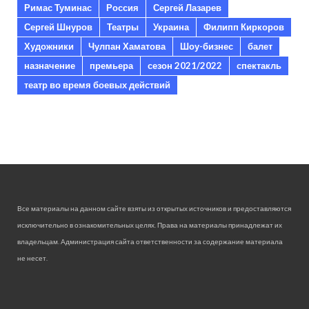
Римас Туминас
Россия
Сергей Лазарев
Сергей Шнуров
Театры
Украина
Филипп Киркоров
Художники
Чулпан Хаматова
Шоу-бизнес
балет
назначение
премьера
сезон 2021/2022
спектакль
театр во время боевых действий
Все материалы на данном сайте взяты из открытых источников и предоставляются
исключительно в ознакомительных целях. Права на материалы принадлежат их
владельцам. Администрация сайта ответственности за содержание материала
не несет.