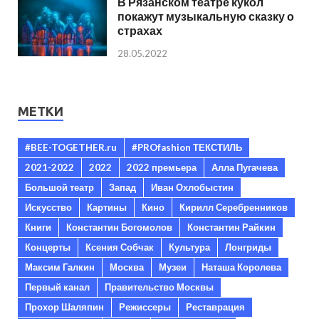
В Рязанском театре кукол
покажут музыкальную сказку о
страхах
28.05.2022
МЕТКИ
#BEE-TOGETHER.ru
#PROfashion ТЕКСТИЛЬ
2021-2022
2022
2022 премьера
Алла Пугачева
Большой театр
Запад
Иван Охлобыстин
Искусство
Картины
Кино
Кирилл Серебренников
Книги
Константин Богомолов
Константин Райкин
Концерты
Ксения Собчак
Культура
Лонгриды
Максим Галкин
Москва
Музеи
Наташа Королева
Первый канал
Правительство Москвы
Прохор Шаляпин
Режиссеры
Реставрация