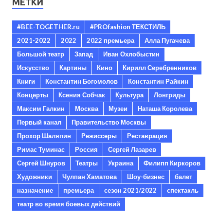
МЕТКИ
#BEE-TOGETHER.ru
#PROfashion ТЕКСТИЛЬ
2021-2022
2022
2022 премьера
Алла Пугачева
Большой театр
Запад
Иван Охлобыстин
Искусство
Картины
Кино
Кирилл Серебренников
Книги
Константин Богомолов
Константин Райкин
Концерты
Ксения Собчак
Культура
Лонгриды
Максим Галкин
Москва
Музеи
Наташа Королева
Первый канал
Правительство Москвы
Прохор Шаляпин
Режиссеры
Реставрация
Римас Туминас
Россия
Сергей Лазарев
Сергей Шнуров
Театры
Украина
Филипп Киркоров
Художники
Чулпан Хаматова
Шоу-бизнес
балет
назначение
премьера
сезон 2021/2022
спектакль
театр во время боевых действий