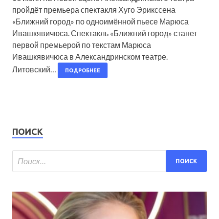
пройдёт премьера спектакля Хуго Эрикссена
«Ближний город» по одноимённой пьесе Марюса
Ивашкявичюса. Спектакль «Ближний город» станет
первой премьерой по текстам Марюса
Ивашкявичюса в Александринском театре.
Литовский…
ПОДРОБНЕЕ
ПОИСК