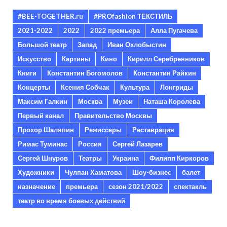
#BEE-TOGETHER.ru
#PROfashion ТЕКСТИЛЬ
2021-2022
2022
2022 премьера
Алла Пугачева
Большой театр
Запад
Иван Охлобыстин
Искусство
Картины
Кино
Кирилл Серебренников
Книги
Константин Богомолов
Константин Райкин
Концерты
Ксения Собчак
Культура
Лонгриды
Максим Галкин
Москва
Музеи
Наташа Королева
Первый канал
Правительство Москвы
Прохор Шаляпин
Режиссеры
Реставрация
Римас Туминас
Россия
Сергей Лазарев
Сергей Шнуров
Театры
Украина
Филипп Киркоров
Художники
Чулпан Хаматова
Шоу-бизнес
балет
назначение
премьера
сезон 2021/2022
спектакль
театр во время боевых действий