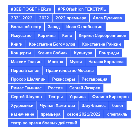
#BEE-TOGETHER.ru
#PROfashion ТЕКСТИЛЬ
2021-2022
2022
2022 премьера
Алла Пугачева
Большой театр
Запад
Иван Охлобыстин
Искусство
Картины
Кино
Кирилл Серебренников
Книги
Константин Богомолов
Константин Райкин
Концерты
Ксения Собчак
Культура
Лонгриды
Максим Галкин
Москва
Музеи
Наташа Королева
Первый канал
Правительство Москвы
Прохор Шаляпин
Режиссеры
Реставрация
Римас Туминас
Россия
Сергей Лазарев
Сергей Шнуров
Театры
Украина
Филипп Киркоров
Художники
Чулпан Хаматова
Шоу-бизнес
балет
назначение
премьера
сезон 2021/2022
спектакль
театр во время боевых действий