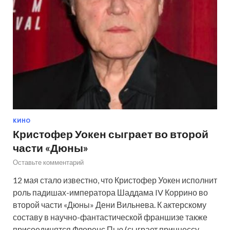
КИНО
Кристофер Уокен сыграет во второй
части «Дюны»
Оставьте комментарий
12 мая стало известно, что Кристофер Уокен исполнит
роль падишах-императора Шаддама IV Коррино во
второй части «Дюны» Дени Вильнева. К актерскому
составу в научно-фантастической франшизе также
присоединятся Флоренс Пью (сыграет принцессу