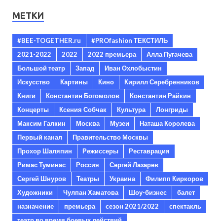
МЕТКИ
#BEE-TOGETHER.ru
#PROfashion ТЕКСТИЛЬ
2021-2022
2022
2022 премьера
Алла Пугачева
Большой театр
Запад
Иван Охлобыстин
Искусство
Картины
Кино
Кирилл Серебренников
Книги
Константин Богомолов
Константин Райкин
Концерты
Ксения Собчак
Культура
Лонгриды
Максим Галкин
Москва
Музеи
Наташа Королева
Первый канал
Правительство Москвы
Прохор Шаляпин
Режиссеры
Реставрация
Римас Туминас
Россия
Сергей Лазарев
Сергей Шнуров
Театры
Украина
Филипп Киркоров
Художники
Чулпан Хаматова
Шоу-бизнес
балет
назначение
премьера
сезон 2021/2022
спектакль
театр во время боевых действий